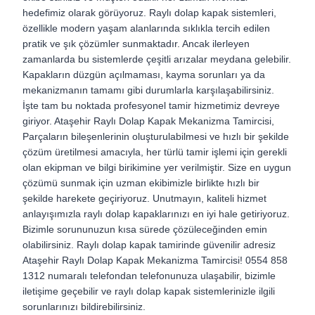
hedefimiz olarak görüyoruz. Raylı dolap kapak sistemleri,
özellikle modern yaşam alanlarında sıklıkla tercih edilen
pratik ve şık çözümler sunmaktadır. Ancak ilerleyen
zamanlarda bu sistemlerde çeşitli arızalar meydana gelebilir.
Kapakların düzgün açılmaması, kayma sorunları ya da
mekanizmanın tamamı gibi durumlarla karşılaşabilirsiniz.
İşte tam bu noktada profesyonel tamir hizmetimiz devreye
giriyor. Ataşehir Raylı Dolap Kapak Mekanizma Tamircisi,
Parçaların bileşenlerinin oluşturulabilmesi ve hızlı bir şekilde
çözüm üretilmesi amacıyla, her türlü tamir işlemi için gerekli
olan ekipman ve bilgi birikimine yer verilmiştir. Size en uygun
çözümü sunmak için uzman ekibimizle birlikte hızlı bir
şekilde harekete geçiriyoruz. Unutmayın, kaliteli hizmet
anlayışımızla raylı dolap kapaklarınızı en iyi hale getiriyoruz.
Bizimle sorununuzun kısa sürede çözüleceğinden emin
olabilirsiniz. Raylı dolap kapak tamirinde güvenilir adresiz
Ataşehir Raylı Dolap Kapak Mekanizma Tamircisi! 0554 858
1312 numaralı telefondan telefonunuza ulaşabilir, bizimle
iletişime geçebilir ve raylı dolap kapak sistemlerinizle ilgili
sorunlarınızı bildirebilirsiniz.