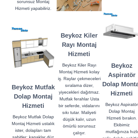
sorunsuz Montaj
Hizmeti yapabiliriz.
Beykoz Kiler
Rayı Montaj
Hizmeti
Beykoz
Beykoz Kiler Rayı
Montaj Hizmeti kolay
Aspiratör
iş. Raylar çekmeceleri
Dolap Monta
sıralama dizer,
Beykoz Mutfak
yiyecekleri dağıtmaz.
Hizmeti
Dolap Montaj
Mutfak ferahlar Usta
Beykoz Aspiratör
Hizmeti
bir seferde, vidalarını
Dolap Montaj
sıkı tutar. Maliyeti
Beykoz Mutfak Dolap
Hizmeti bırakın.
düşük kalır, uzun
Montaj Hizmeti ustalık
Ekibimiz
ömürlü sorunsuz
ister, dolapları tam
mutfağınıza hızlı
çalışır.
sabitler; kapaklar düz