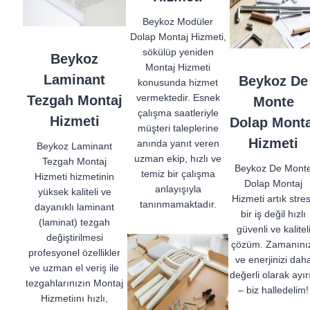
Beykoz Modüler
Dolap Montaj Hizmeti,
sökülüp yeniden
Beykoz
Montaj Hizmeti
Laminant
Beykoz De
konusunda hizmet
vermektedir. Esnek
Tezgah Montaj
Monte
çalışma saatleriyle
Hizmeti
Dolap Monta
müşteri taleplerine
Hizmeti
anında yanıt veren
Beykoz Laminant
uzman ekip, hızlı ve
Tezgah Montaj
Beykoz De Mont
temiz bir çalışma
Hizmeti hizmetinin
Dolap Montaj
anlayışıyla
yüksek kaliteli ve
Hizmeti artık stres
tanınmamaktadır.
dayanıklı laminant
bir iş değil hızlı
(laminat) tezgah
güvenli ve kalitel
değiştirilmesi
çözüm. Zamanını
profesyonel özellikler
ve enerjinizi dah
ve uzman el veriş ile
değerli olarak ayır
tezgahlarınızın Montaj
– biz halledelim!
Hizmetiını hızlı,