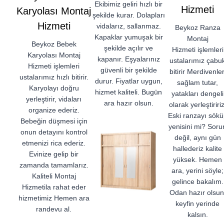
Ekibimiz geliri hızlı bir
Hizmeti
Karyolası Montaj
şekilde kurar. Dolapları
Hizmeti
vidalarız, sallanmaz.
Beykoz Ranza
Kapaklar yumuşak bir
Montaj
Beykoz Bebek
şekilde açılır ve
Hizmeti işlemleri
Karyolası Montaj
kapanır. Eşyalarınız
ustalarımız çabu
Hizmeti işlemleri
güvenli bir şekilde
bitirir Merdivenler
ustalarımız hızlı bitirir.
durur. Fiyatlar uygun,
sağlam tutar,
Karyolayı doğru
hizmet kaliteli. Bugün
yatakları dengeli
yerleştirir, vidaları
ara hazır olsun.
olarak yerleştiririz
organize ederiz.
Eski ranzayı sökü
Bebeğin düşmesi için
yenisini mi? Soru
onun detayını kontrol
değil, aynı gün
etmenizi rica ederiz.
hallederiz kalite
Evinize gelip bir
yüksek. Hemen
zamanda tamamlarız.
ara, yerini söyle;
Kaliteli Montaj
gelince bakalım.
Hizmetila rahat eder
Odan hazır olsun
hizmetimiz Hemen ara
keyfin yerinde
randevu al.
kalsın.