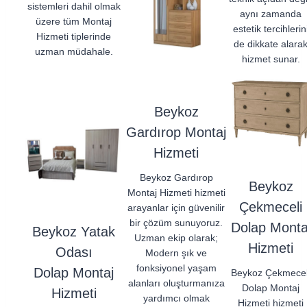
sistemleri dahil olmak
aynı zamanda
üzere tüm Montaj
estetik tercihlerin
Hizmeti tiplerinde
de dikkate alara
uzman müdahale.
hizmet sunar.
Beykoz
Gardırop Montaj
Hizmeti
Beykoz Gardırop
Beykoz
Montaj Hizmeti hizmeti
Çekmeceli
arayanlar için güvenilir
bir çözüm sunuyoruz.
Dolap Monta
Beykoz Yatak
Uzman ekip olarak;
Hizmeti
Odası
Modern şık ve
fonksiyonel yaşam
Dolap Montaj
Beykoz Çekmecel
alanları oluşturmanıza
Dolap Montaj
Hizmeti
yardımcı olmak
Hizmeti hizmeti