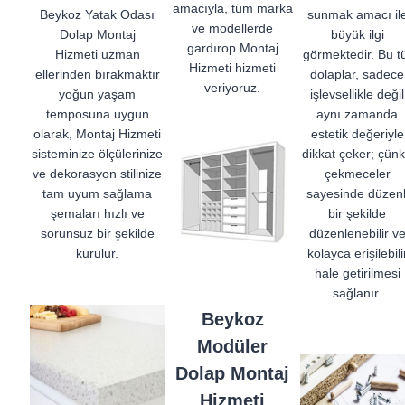
amacıyla, tüm marka
Beykoz Yatak Odası
sunmak amacı il
ve modellerde
Dolap Montaj
büyük ilgi
gardırop Montaj
Hizmeti uzman
görmektedir. Bu t
Hizmeti hizmeti
ellerinden bırakmaktır
dolaplar, sadece
veriyoruz.
yoğun yaşam
işlevsellikle değil
temposuna uygun
aynı zamanda
olarak, Montaj Hizmeti
estetik değeriyle
sisteminize ölçülerinize
dikkat çeker; çün
ve dekorasyon stilinize
çekmeceler
tam uyum sağlama
sayesinde düzenl
şemaları hızlı ve
bir şekilde
sorunsuz bir şekilde
düzenlenebilir v
kurulur.
kolayca erişilebili
hale getirilmesi
sağlanır.
Beykoz
Modüler
Dolap Montaj
Hizmeti