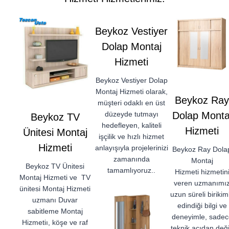
Beykoz Vestiyer
Dolap Montaj
Hizmeti
Beykoz Vestiyer Dolap
Montaj Hizmeti olarak,
Beykoz Ray
müşteri odaklı en üst
düzeyde tutmayı
Dolap Monta
Beykoz TV
hedefleyen, kaliteli
Hizmeti
Ünitesi Montaj
işçilik ve hızlı hizmet
Hizmeti
anlayışıyla projelerinizi
Beykoz Ray Dola
zamanında
Montaj
Beykoz TV Ünitesi
tamamlıyoruz..
Hizmeti hizmetin
Montaj Hizmeti ve TV
veren uzmanımı
ünitesi Montaj Hizmeti
uzun süreli birikim
uzmanı Duvar
edindiği bilgi ve
sabitleme Montaj
deneyimle, sadec
Hizmetiı, köşe ve raf
teknik açıdan deği