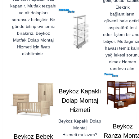
gelir, dolabı sabitle
kapanır. Mutfak tezgahı
Elektrik
ve alt dolapları
bağlantılarını
sorunsuz birleştirir. Bir
güvenli hale getiri
günde bitirip evi temiz
aspiratörü test
bırakırız. Beykoz
eder. İşlem bir an
Mutfak Dolap Montaj
bitiyor. Mutfağınız
Hizmeti için fiyatı
havası temiz kalır
alabilirsiniz.
yağ lekesi sorun
olmaz Hemen
randevu alın.
Beykoz Kapaklı
Dolap Montaj
Hizmeti
Beykoz Kapaklı Dolap
Beykoz
Montaj
Hizmeti mı lazım?
Ranza Monta
Beykoz Bebek