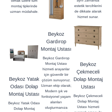
aynı zamanda
olmak üzere tüm
estetik tercihlerini
montaj tiplerinde
de dikkate alarak
uzman müdahale.
hizmet sunar.
Beykoz
Gardırop
Montaj Ustası
Beykoz Gardırop
Montaj Ustası
Beykoz
hizmeti arayanlar
Çekmeceli
için güvenilir bir
Beykoz Yatak
Dolap Montaj
çözüm sunuyoruz.
Uzman ekip olarak;
Odası Dolap
Ustası
Modern şık ve
Montaj Ustası
Beykoz Çekmeceli
fonksiyonel yaşam
Dolap Montaj
alanları
Beykoz Yatak Odası
Ustası hizmeti
oluşturmanıza
Dolap Montaj