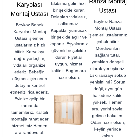
Ranza Montaj
Ekibimiz geliri hızlı
Karyolası
Ustası
bir şekilde kurar.
Montaj Ustası
Dolapları vidalarız,
Beykoz Ranza
sallanmaz.
Beykoz Bebek
Montaj Ustası
Kapaklar yumuşak
Karyolası Montaj
işlemleri ustalarımız
bir şekilde açılır ve
Ustası işlemleri
çabuk bitirir
kapanır. Eşyalarınız
ustalarımız hızlı
Merdivenleri
güvenli bir şekilde
bitirir. Karyolayı
sağlam tutar,
durur. Fiyatlar
doğru yerleştirir,
yatakları dengeli
uygun, hizmet
vidaları organize
olarak yerleştiririz.
kaliteli. Bugün ara
ederiz. Bebeğin
Eski ranzayı söküp
hazır olsun.
düşmesi için onun
yenisini mi? Sorun
detayını kontrol
değil, aynı gün
etmenizi rica ederiz.
hallederiz kalite
Evinize gelip bir
yüksek. Hemen
zamanda
ara, yerini söyle;
tamamlarız. Kaliteli
gelince bakalım.
montajla rahat eder
Odan hazır olsun,
hizmetimiz Hemen
keyfin yerinde
ara randevu al.
kalsın.