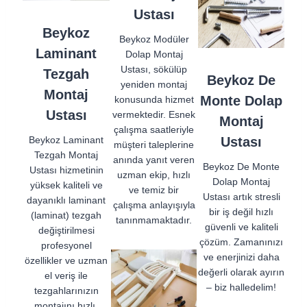
Ustası
Beykoz
Beykoz Modüler
Laminant
Dolap Montaj
Ustası, sökülüp
Tezgah
Beykoz De
yeniden montaj
Montaj
Monte Dolap
konusunda hizmet
Ustası
vermektedir. Esnek
Montaj
çalışma saatleriyle
Beykoz Laminant
Ustası
müşteri taleplerine
Tezgah Montaj
anında yanıt veren
Beykoz De Monte
Ustası hizmetinin
uzman ekip, hızlı
Dolap Montaj
yüksek kaliteli ve
ve temiz bir
Ustası artık stresli
dayanıklı laminant
çalışma anlayışıyla
bir iş değil hızlı
(laminat) tezgah
tanınmamaktadır.
güvenli ve kaliteli
değiştirilmesi
çözüm. Zamanınızı
profesyonel
ve enerjinizi daha
özellikler ve uzman
değerli olarak ayırın
el veriş ile
– biz halledelim!
tezgahlarınızın
montajını hızlı,