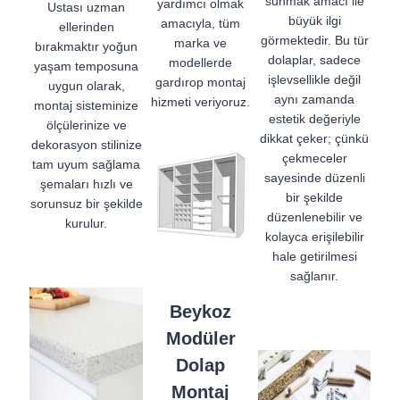
sunmak amacı ile
yardımcı olmak
Ustası uzman
büyük ilgi
amacıyla, tüm
ellerinden
görmektedir. Bu tür
marka ve
bırakmaktır yoğun
dolaplar, sadece
modellerde
yaşam temposuna
işlevsellikle değil
gardırop montaj
uygun olarak,
aynı zamanda
hizmeti veriyoruz.
montaj sisteminize
estetik değeriyle
ölçülerinize ve
dikkat çeker; çünkü
dekorasyon stilinize
çekmeceler
tam uyum sağlama
sayesinde düzenli
şemaları hızlı ve
bir şekilde
sorunsuz bir şekilde
düzenlenebilir ve
kurulur.
kolayca erişilebilir
hale getirilmesi
sağlanır.
Beykoz
Modüler
Dolap
Montaj