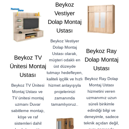
Beykoz
Vestiyer
Dolap Montaj
Ustası
Beykoz Vestiyer
Dolap Montaj
Beykoz Ray
Ustası olarak,
Beykoz TV
Dolap Montaj
müşteri odaklı en
Ünitesi Montaj
üst düzeyde
Ustası
tutmayı hedefleyen,
Ustası
Beykoz Ray Dolap
kaliteli işçilik ve hızlı
Montaj Ustası
Beykoz TV Ünitesi
hizmet anlayışıyla
hizmetini veren
Montaj Ustası ve
projelerinizi
uzmanımız uzun
TV ünitesi montaj
zamanında
süreli birikimle
uzmanı Duvar
tamamlıyoruz..
edindiği bilgi ve
sabitleme montajı,
deneyimle, sadece
köşe ve raf
teknik açıdan değil,
sistemleri dahil