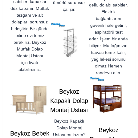
sabitler; kapaklar
ömürlü sorunsuz
gelir, dolabı sabitler.
düz kapanır. Mutfak
çalışır.
Elektrik
tezgahı ve alt
bağlantılarını
dolapları sorunsuz
güvenli hale getirir,
birleştirir. Bir günde
aspiratörü test
bitirip evi temiz
eder. İşlem bir anda
bırakırız. Beykoz
bitiyor. Mutfağınızın
Mutfak Dolap
havası temiz kalır,
Montaj Ustası
yağ lekesi sorunu
için fiyatı
olmaz Hemen
alabilirsiniz.
randevu alın.
Beykoz
Kapaklı Dolap
Montaj Ustası
Beykoz Kapaklı
Dolap Montaj
Beykoz
Beykoz Bebek
Ustası mı lazım?