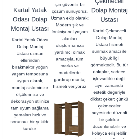
Çekmeceli
için güvenilir bir
Kartal Yatak
Dolap Montaj
çözüm sunuyoruz.
Uzman ekip olarak;
Odası Dolap
Ustası
Modern şık ve
Montaj Ustası
Kartal Çekmeceli
fonksiyonel yaşam
Dolap Montaj
alanları
Kartal Yatak Odası
Ustası hizmeti
oluşturmanıza
Dolap Montaj
sunmak amacı ile
yardımcı olmak
Ustası uzman
büyük ilgi
amacıyla, tüm
ellerinden
görmektedir. Bu tür
marka ve
bırakmaktır yoğun
dolaplar, sadece
modellerde
yaşam temposuna
işlevsellikle değil
gardırop montaj
uygun olarak,
aynı zamanda
hizmeti veriyoruz
montaj sisteminize
estetik değeriyle
ölçülerinize ve
dikkat çeker; çünkü
dekorasyon stilinize
çekmeceler
tam uyum sağlama
sayesinde düzenli
şemaları hızlı ve
bir şekilde
sorunsuz bir şekilde
düzenlenebilir ve
kurulur.
kolayca erişilebilir