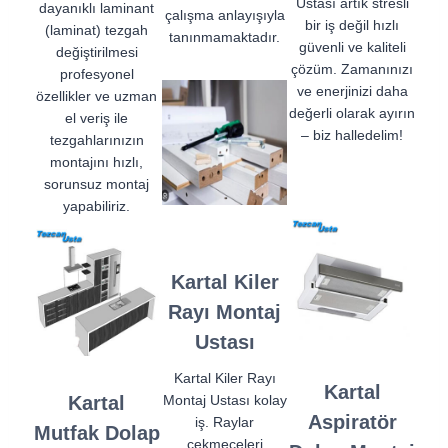
Ustası artık stresli
dayanıklı laminant
çalışma anlayışıyla
bir iş değil hızlı
(laminat) tezgah
tanınmamaktadır.
güvenli ve kaliteli
değiştirilmesi
çözüm. Zamanınızı
profesyonel
ve enerjinizi daha
özellikler ve uzman
değerli olarak ayırın
el veriş ile
– biz halledelim!
tezgahlarınızın
montajını hızlı,
sorunsuz montaj
yapabiliriz.
Kartal Kiler
Rayı Montaj
Ustası
Kartal Kiler Rayı
Kartal
Kartal
Montaj Ustası kolay
Aspiratör
iş. Raylar
Mutfak Dolap
çekmeceleri