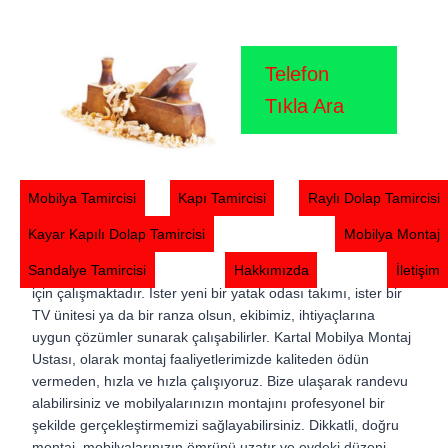
Skip
Kartal Mobilya Montaj Ustası
to
content
Telefon
Kartal Mobilya Montaj Ustası – Mobilya montajı, hem zaman
Tıkla Ara
alıcı hem de dikkatli bir şekilde birleştirilir. Bu nedenle,
profesyonel bir ekipten yardım alınır, hem sizin hem de sizin
için büyük bir rahatlık sağlanır. Kartal Mobilya Montaj Ustası,
Ekibimiz, mobilya montaj konusunda deneyimine sahip
Mobilya Tamircisi
Kapı Tamircisi
Raylı Dolap Tamircisi
ustalardan oluşmakta ve her türlü mobilya montajını
sorunsuz bir şekilde gerçekleştirmektedir. mobilyaları
Kayar Kapılı Dolap Tamircisi
Mobilya Montaj
kolayca kurabilen ve montaj sırasında her türlü sorunu
Sandalye Tamircisi
Hakkımızda
İletişim
anında çözebilen uzmanlarımız, size en iyi hizmeti sunmak
için çalışmaktadır. İster yeni bir yatak odası takımı, ister bir
TV ünitesi ya da bir ranza olsun, ekibimiz, ihtiyaçlarına
uygun çözümler sunarak çalışabilirler. Kartal Mobilya Montaj
Ustası, olarak montaj faaliyetlerimizde kaliteden ödün
vermeden, hızla ve hızla çalışıyoruz. Bize ulaşarak randevu
alabilirsiniz ve mobilyalarınızın montajını profesyonel bir
şekilde gerçekleştirmemizi sağlayabilirsiniz. Dikkatli, doğru
montaj, mobilyalarınızın ömrünü uzatır ve evdeki düzeni