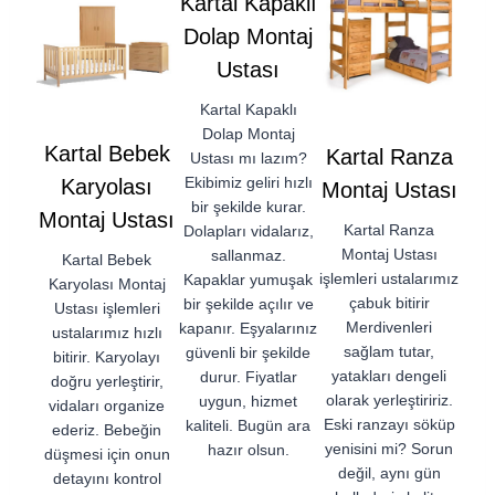
Kartal Kapaklı
Dolap Montaj
Ustası
Kartal Kapaklı
Dolap Montaj
Kartal Bebek
Kartal Ranza
Ustası mı lazım?
Ekibimiz geliri hızlı
Karyolası
Montaj Ustası
bir şekilde kurar.
Montaj Ustası
Kartal Ranza
Dolapları vidalarız,
Montaj Ustası
sallanmaz.
Kartal Bebek
işlemleri ustalarımız
Kapaklar yumuşak
Karyolası Montaj
çabuk bitirir
bir şekilde açılır ve
Ustası işlemleri
Merdivenleri
kapanır. Eşyalarınız
ustalarımız hızlı
sağlam tutar,
güvenli bir şekilde
bitirir. Karyolayı
yatakları dengeli
durur. Fiyatlar
doğru yerleştirir,
olarak yerleştiririz.
uygun, hizmet
vidaları organize
Eski ranzayı söküp
kaliteli. Bugün ara
ederiz. Bebeğin
yenisini mi? Sorun
hazır olsun.
düşmesi için onun
değil, aynı gün
detayını kontrol