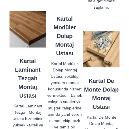
hale getirilmesi
sağlanır.
Kartal
Modüler
Dolap
Montaj
Ustası
Kartal
Kartal Modüler
Laminant
Dolap Montaj
Ustası, sökülüp
Tezgah
Kartal De
yeniden montaj
Montaj
Monte Dolap
konusunda hizmet
Ustası
vermektedir. Esnek
Montaj
çalışma saatleriyle
Kartal Laminant
Ustası
müşteri taleplerine
Tezgah Montaj
anında yanıt veren
Kartal De Monte
Ustası hizmetinin
uzman ekip, hızlı
Dolap Montaj
yüksek kaliteli ve
ve temiz bir