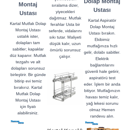
Dolap Montaj
Montaj
sıralama dizer,
Ustası
yiyecekleri
Ustası
dağıtmaz. Mutfak
Kartal Aspiratör
Kartal Mutfak Dolap
ferahlar Usta bir
Dolap Montaj
Montaj Ustası
seferde, vidalarını
Ustası bırakın.
ustalık ister,
sıkı tutar. Maliyeti
Ekibimiz
dolapları tam
düşük kalır, uzun
mutfağınıza hızlı
sabitler; kapaklar
ömürlü sorunsuz
gelir, dolabı sabitler.
düz kapanır. Mutfak
çalışır.
Elektrik
tezgahı ve alt
bağlantılarını
dolapları sorunsuz
güvenli hale getirir,
birleştirir. Bir günde
aspiratörü test
bitirip evi temiz
eder. İşlem bir anda
bırakırız. Kartal
bitiyor. Mutfağınızın
Mutfak Dolap
havası temiz kalır,
Montaj Ustası
yağ lekesi sorunu
için fiyatı
olmaz Hemen
alabilirsiniz.
randevu alın.