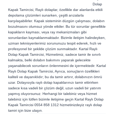
Dolap
Kapak Tamircisi, Raylı dolaplar, özellikle dar alanlarda etkili
depolama çözümleri sunarken, çeşitli arızalarla
karşılaşabilirler. Kapak sisteminin düzgün çalışması, dolabın
bozulmasını olumsuz yönde etkiler. Bu tür sorunlar genellikle
kapakların kayması, veya ray mekanizmaları gibi
sorunlardan kaynaklanmaktadır. Bizimle iletişim halindeyken,
uzman teknisyenlerimiz sorununuzu tespit ederek, hızlı ve
profesyonel bir şekilde çözüm sunmaktadır. Kartal Raylı
Dolap Kapak Tamircisi,
Hizmetimiz, sadece tamir ile sınırlı
kalmakta, belki dolabın bakımını yaparak gelecekte
yaşanabilecek sorunların önlenmesini de içermektedir. Kartal
Raylı Dolap Kapak Tamircisi, Ayrıca, sonuçların özellikleri
kaliteli ve dayanıklıdır; bu da tamir artırır, dolabınızın ömrü
uzar. Dolayısıyla raylı dolap kapaklarınızı tamir ettirirken
sadece kısa vadeli bir çözüm değil, uzun vadeli bir yatırım
yapmış oluyorsunuz. Herhangi bir talebiniz veya hizmet
talebiniz için lütfen bizimle iletişime geçin
Kartal Raylı Dolap
Kapak Tamircisi 0554 858 1312 hizmetinizdeyiz raylı dolap
tamiri için bize ulaşın.