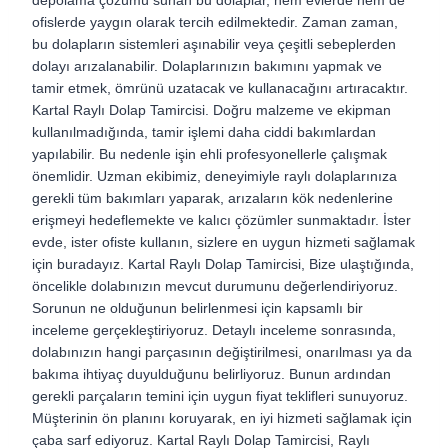
depolama çözümü sunan bu dolaplar, hem evlerde hem de
ofislerde yaygın olarak tercih edilmektedir. Zaman zaman,
bu dolapların sistemleri aşınabilir veya çeşitli sebeplerden
dolayı arızalanabilir. Dolaplarınızın bakımını yapmak ve
tamir etmek, ömrünü uzatacak ve kullanacağını artıracaktır.
Kartal Raylı Dolap Tamircisi. Doğru malzeme ve ekipman
kullanılmadığında, tamir işlemi daha ciddi bakımlardan
yapılabilir. Bu nedenle işin ehli profesyonellerle çalışmak
önemlidir. Uzman ekibimiz, deneyimiyle raylı dolaplarınıza
gerekli tüm bakımları yaparak, arızaların kök nedenlerine
erişmeyi hedeflemekte ve kalıcı çözümler sunmaktadır. İster
evde, ister ofiste kullanın, sizlere en uygun hizmeti sağlamak
için buradayız. Kartal Raylı Dolap Tamircisi, Bize ulaştığında,
öncelikle dolabınızın mevcut durumunu değerlendiriyoruz.
Sorunun ne olduğunun belirlenmesi için kapsamlı bir
inceleme gerçekleştiriyoruz. Detaylı inceleme sonrasında,
dolabınızın hangi parçasının değiştirilmesi, onarılması ya da
bakıma ihtiyaç duyulduğunu belirliyoruz. Bunun ardından
gerekli parçaların temini için uygun fiyat teklifleri sunuyoruz.
Müşterinin ön planını koruyarak, en iyi hizmeti sağlamak için
çaba sarf ediyoruz. Kartal Raylı Dolap Tamircisi, Raylı