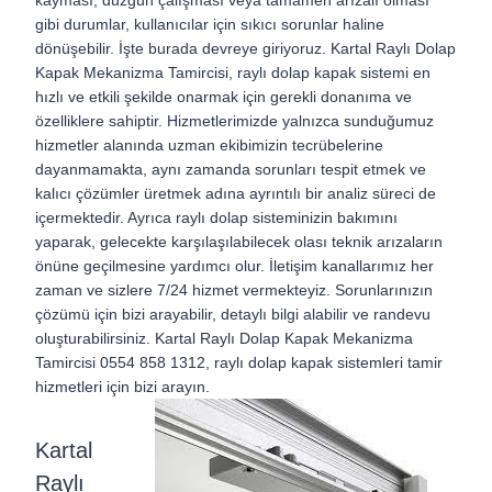
kayması, düzgün çalışması veya tamamen arızalı olması
gibi durumlar, kullanıcılar için sıkıcı sorunlar haline
dönüşebilir. İşte burada devreye giriyoruz. Kartal Raylı Dolap
Kapak Mekanizma Tamircisi, raylı dolap kapak sistemi en
hızlı ve etkili şekilde onarmak için gerekli donanıma ve
özelliklere sahiptir. Hizmetlerimizde yalnızca sunduğumuz
hizmetler alanında uzman ekibimizin tecrübelerine
dayanmamakta, aynı zamanda sorunları tespit etmek ve
kalıcı çözümler üretmek adına ayrıntılı bir analiz süreci de
içermektedir. Ayrıca raylı dolap sisteminizin bakımını
yaparak, gelecekte karşılaşılabilecek olası teknik arızaların
önüne geçilmesine yardımcı olur. İletişim kanallarımız her
zaman ve sizlere 7/24 hizmet vermekteyiz. Sorunlarınızın
çözümü için bizi arayabilir, detaylı bilgi alabilir ve randevu
oluşturabilirsiniz. Kartal Raylı Dolap Kapak Mekanizma
Tamircisi 0554 858 1312, raylı dolap kapak sistemleri tamir
hizmetleri için bizi arayın.
Kartal
Raylı