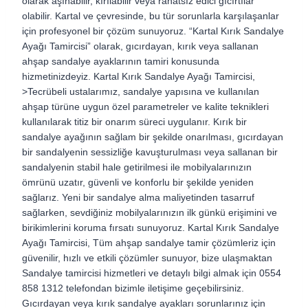
olarak aşınabilir, kırılabilir veya rahatsız edici gıcırtılar
olabilir. Kartal ve çevresinde, bu tür sorunlarla karşılaşanlar
için profesyonel bir çözüm sunuyoruz. “Kartal Kırık Sandalye
Ayağı Tamircisi” olarak, gıcırdayan, kırık veya sallanan
ahşap sandalye ayaklarının tamiri konusunda
hizmetinizdeyiz. Kartal Kırık Sandalye Ayağı Tamircisi,
>Tecrübeli ustalarımız, sandalye yapısına ve kullanılan
ahşap türüne uygun özel parametreler ve kalite teknikleri
kullanılarak titiz bir onarım süreci uygulanır. Kırık bir
sandalye ayağının sağlam bir şekilde onarılması, gıcırdayan
bir sandalyenin sessizliğe kavuşturulması veya sallanan bir
sandalyenin stabil hale getirilmesi ile mobilyalarınızın
ömrünü uzatır, güvenli ve konforlu bir şekilde yeniden
sağlarız. Yeni bir sandalye alma maliyetinden tasarruf
sağlarken, sevdiğiniz mobilyalarınızın ilk günkü erişimini ve
birikimlerini koruma fırsatı sunuyoruz. Kartal Kırık Sandalye
Ayağı Tamircisi, Tüm ahşap sandalye tamir çözümleriz için
güvenilir, hızlı ve etkili çözümler sunuyor, bize ulaşmaktan
Sandalye tamircisi hizmetleri ve detaylı bilgi almak için 0554
858 1312 telefondan bizimle iletişime geçebilirsiniz.
Gıcırdayan veya kırık sandalye ayakları sorunlarınız için