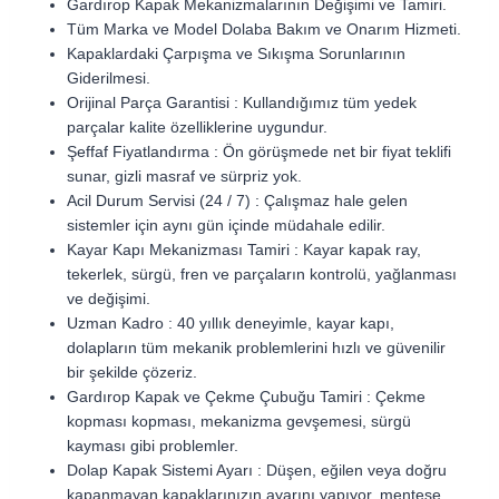
Gardırop Kapak Mekanizmalarının Değişimi ve Tamiri.
Tüm Marka ve Model Dolaba Bakım ve Onarım Hizmeti.
Kapaklardaki Çarpışma ve Sıkışma Sorunlarının
Giderilmesi.
Orijinal Parça Garantisi : Kullandığımız tüm yedek
parçalar kalite özelliklerine uygundur.
Şeffaf Fiyatlandırma : Ön görüşmede net bir fiyat teklifi
sunar, gizli masraf ve sürpriz yok.
Acil Durum Servisi (24 / 7) : Çalışmaz hale gelen
sistemler için aynı gün içinde müdahale edilir.
Kayar Kapı Mekanizması Tamiri : Kayar kapak ray,
tekerlek, sürgü, fren ve parçaların kontrolü, yağlanması
ve değişimi.
Uzman Kadro : 40 yıllık deneyimle, kayar kapı,
dolapların tüm mekanik problemlerini hızlı ve güvenilir
bir şekilde çözeriz.
Gardırop Kapak ve Çekme Çubuğu Tamiri : Çekme
kopması kopması, mekanizma gevşemesi, sürgü
kayması gibi problemler.
Dolap Kapak Sistemi Ayarı : Düşen, eğilen veya doğru
kapanmayan kapaklarınızın ayarını yapıyor, menteşe