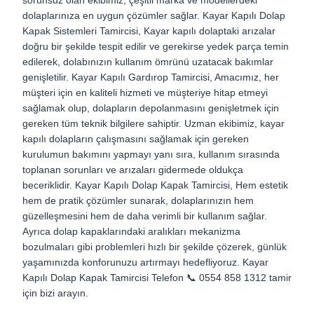
sorunsuz olan ekibimiz, çeşitli marka ve modellerdeki
dolaplarınıza en uygun çözümler sağlar. Kayar Kapılı Dolap
Kapak Sistemleri Tamircisi, Kayar kapılı dolaptaki arızalar
doğru bir şekilde tespit edilir ve gerekirse yedek parça temin
edilerek, dolabınızın kullanım ömrünü uzatacak bakımlar
genişletilir. Kayar Kapılı Gardırop Tamircisi, Amacımız, her
müşteri için en kaliteli hizmeti ve müşteriye hitap etmeyi
sağlamak olup, dolapların depolanmasını genişletmek için
gereken tüm teknik bilgilere sahiptir. Uzman ekibimiz, kayar
kapılı dolapların çalışmasını sağlamak için gereken
kurulumun bakımını yapmayı yanı sıra, kullanım sırasında
toplanan sorunları ve arızaları gidermede oldukça
beceriklidir. Kayar Kapılı Dolap Kapak Tamircisi, Hem estetik
hem de pratik çözümler sunarak, dolaplarınızın hem
güzelleşmesini hem de daha verimli bir kullanım sağlar.
Ayrıca dolap kapaklarındaki aralıkları mekanizma
bozulmaları gibi problemleri hızlı bir şekilde çözerek, günlük
yaşamınızda konforunuzu artırmayı hedefliyoruz. Kayar
Kapılı Dolap Kapak Tamircisi Telefon 📞 0554 858 1312 tamir
için bizi arayın.