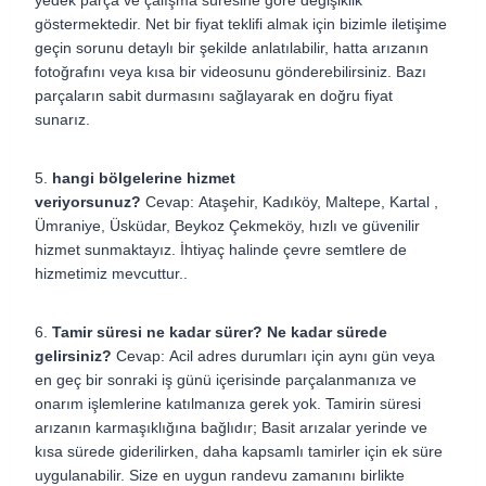
yedek parça ve çalışma süresine göre değişiklik
göstermektedir. Net bir fiyat teklifi almak için bizimle iletişime
geçin sorunu detaylı bir şekilde anlatılabilir, hatta arızanın
fotoğrafını veya kısa bir videosunu gönderebilirsiniz. Bazı
parçaların sabit durmasını sağlayarak en doğru fiyat
sunarız.
5.
hangi bölgelerine hizmet
veriyorsunuz?
Cevap:
Ataşehir, Kadıköy, Maltepe, Kartal ,
Ümraniye, Üsküdar, Beykoz Çekmeköy,
hızlı ve güvenilir
hizmet sunmaktayız. İhtiyaç halinde çevre semtlere de
hizmetimiz mevcuttur..
6.
Tamir süresi ne kadar sürer? Ne kadar sürede
gelirsiniz?
Cevap:
Acil adres durumları için aynı gün veya
en geç bir sonraki iş günü içerisinde parçalanmanıza ve
onarım işlemlerine katılmanıza gerek yok. Tamirin süresi
arızanın karmaşıklığına bağlıdır; Basit arızalar yerinde ve
kısa sürede giderilirken, daha kapsamlı tamirler için ek süre
uygulanabilir. Size en uygun randevu zamanını birlikte