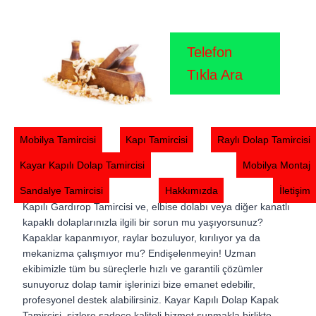
Skip
Kayar Kapılı Dolap Kapak Tamircisi
to
content
Telefon
Kayar Kapılı Dolap Kapak Tamircisi 🛠️ Gardırop Tamircisi
Tıkla Ara
0554 858 1312. Uzman ekibimizle birlikte sizlere kaliteli ve
güvenilir hizmet sunarak dolaplarınızın kapak sistemleri ve
kapasitesi konusunda profesyonel çözümler sunar. Gardırop
kapağı tamiri, bakımı ve onarımı yapıyoruz. Kayar Kapılı
Mobilya Tamircisi
Kapı Tamircisi
Raylı Dolap Tamircisi
Dolap Kapak Tamircisi, Sıkışan kayar kapı sistemlerini hızlı
bir şekilde onarıyor, geri kazandırıyoruz. Dolap
Kayar Kapılı Dolap Tamircisi
Mobilya Montaj
kapaklarınızın sorunsuz bir şekilde açılıp kapanmasını
Sandalye Tamircisi
Hakkımızda
İletişim
sağlamak için en iyi malzeme ve seçenekler sunan. Kayar
Kapılı Gardırop Tamircisi ve, elbise dolabı veya diğer kanatlı
kapaklı dolaplarınızla ilgili bir sorun mu yaşıyorsunuz?
Kapaklar kapanmıyor, raylar bozuluyor, kırılıyor ya da
mekanizma çalışmıyor mu? Endişelenmeyin! Uzman
ekibimizle tüm bu süreçlerle hızlı ve garantili çözümler
sunuyoruz dolap tamir işlerinizi bize emanet edebilir,
profesyonel destek alabilirsiniz. Kayar Kapılı Dolap Kapak
Tamircisi, sizlere sadece kaliteli hizmet sunmakla birlikte,