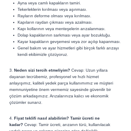
Ayna veya camlı kapakların tamiri.
Tekerleklerin kırılması veya aşınması.
Rayların deforme olması veya kırılması.
Kapıların raydan çıkması veya azalması.
Kapı kollarının veya menteşelerin arızalanması.
Dolap kapaklarının sarkması veya ayar bozukluğu.
Kayar kapakların gevşemesi veya zor açılıp kapanması.
Genel bakım ve ayar hizmetleri gibi birçok farklı arızayı
kendi ekibimizle çözüyoruz.
3.
Neden sizi tercih etmeliyim?
Cevap:
Uzun yıllara
dayanan tecrübemiz, profesyonel ve hızlı hizmet
anlayışımız, kaliteli yedek parça kullanımımız ve müşteri
memnuniyetine önem vermemiz sayesinde güvenilir bir
çözüm arkadaşınızız. Arızalarınıza kalıcı ve ekonomik
çözümler sunarız.
4.
Fiyat teklifi nasıl alabilirim? Tamir ücreti ne
kadar?
Cevap:
Tamir ücreti, arızanın türü, kullanılacak