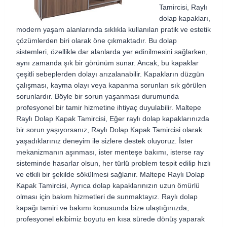
Tamircisi,
Raylı
dolap kapakları,
modern yaşam alanlarında sıklıkla kullanılan pratik ve estetik
çözümlerden biri olarak öne çıkmaktadır. Bu dolap
sistemleri, özellikle dar alanlarda yer edinilmesini sağlarken,
aynı zamanda şık bir görünüm sunar. Ancak, bu kapaklar
çeşitli sebeplerden dolayı arızalanabilir. Kapakların düzgün
çalışması, kayma olayı veya kapanma sorunları sık görülen
sorunlardır. Böyle bir sorun yaşanması durumunda
profesyonel bir tamir hizmetine ihtiyaç duyulabilir.
Maltepe
Raylı Dolap Kapak Tamircisi,
Eğer raylı dolap kapaklarınızda
bir sorun yaşıyorsanız, Raylı Dolap Kapak Tamircisi olarak
yaşadıklarınız deneyim ile sizlere destek oluyoruz. İster
mekanizmanın aşınması, ister menteşe bakımı, isterse ray
sisteminde hasarlar olsun, her türlü problem tespit edilip hızlı
ve etkili bir şekilde sökülmesi sağlanır.
Maltepe Raylı Dolap
Kapak Tamircisi,
Ayrıca dolap kapaklarınızın uzun ömürlü
olması için bakım hizmetleri de sunmaktayız.
Raylı dolap
kapağı tamiri ve bakımı konusunda bize ulaştığınızda,
profesyonel ekibimiz boyutu en kısa sürede dönüş yaparak