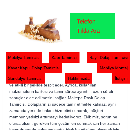
Skip
Maltepe Raylı Dolap Tamircisi
to
content
Telefon
Maltepe Raylı Dolap Tamircisi, Raylı dolaplar, hem evlerde
Tıkla Ara
hem de işyerlerinde sıklıkla tercih edilen pratik eşyalar
arasında yer almaktadır. Bu tür dolaplar, alan tasarrufu
sağlarken aynı zamanda estetik bir görünüm de kazandırır.
Ancak sürekli yaşanan kullanım yoğunluğu ve mekanik
Mobilya Tamircisi
Kapı Tamircisi
Raylı Dolap Tamircisi
aksamların aşınması sonucu tamir gerektirebilirler. Maltepe
Raylı Dolap Tamircisi, Uzman ekibimiz, raylı dolaplarınızı
Kayar Kapılı Dolap Tamircisi
Mobilya Montaj
eski haline getirmek için gerekli bilgi birikimine ve deneyime
Sandalye Tamircisi
Hakkımızda
İletişim
sahiptir. Alanında uzman teknisyenlerimiz, dolaplarınızın hızlı
ve etkili bir şekilde tespit eder. Ayrıca, kullanılan
malzemelerin kalitesi ve tamir süreci ayrıntılı, uzun süreli
sonuçlar elde edilmesini sağlar. Maltepe Raylı Dolap
Tamircisi, Dolaplarınızı sadece tamir etmekle kalmaz, aynı
zamanda yerinde bakım hizmetini sunarak, müşteri
memnuniyetinizi arttırmayı hedefliyoruz. Ekibimiz, sorun ne
olursa olsun, gereken tüm çözümleri sunmak için her zaman
hazır durumda bulunmaktadır. Hızlı bir çözüme ulaşmak için