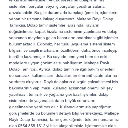
tercih edilmektedirler. Ancak sürekli bu dolapların ray
sistemleri, parçaları veya iç parçaları çeşitli arızalarla
arızalanabilir. Bu gibi durumlarla karşılaştığınızda, işlemlerini
yapan bir uzmana ihtiyaç duyarsınız.
Maltepe Raylı Dolap
Tamircisi,
Dolap tamir sistemleri arasında, rayların
değiştirilmesi, kapak hizalama sisteminin yapılması ve dolap
yapısında meydana gelen hasarların onarılması gibi işlemler
bulunmaktadır. Ekibimiz, her türlü uygulama sistemi sistem
bilgisini ve çeşitli markaların özelliklerini daha önce inceleyip
tecrübe kazanmıştır. Bu sayede hem yeni hem de eski
modellere uygun çözümler sunabiliyoruz.
Maltepe Raylı
Dolap Tamircisi,
Ayrıca, dolap tamiri ile ilgili bakım önerileri
de sunarak, kullanıcıların dolaplarının ömrünü uzatmalarına
yardımcı oluyoruz. Raylı dolapların düzgün çalışabilmesi için
bakımlarının yapılması, kullanıcı açısından önemli bir şey
yapılması, temizlik ve yağlama gibi basit işlemler, dolap
sistemlerinde yaşanacak daha büyük sorunların
giderilmesine yardımcı olur. Kullanıcılarımızla yaptığımız
görüşmelerde bu bölümleri detaylı bilgi vermekteyiz.
Maltepe
Raylı Dolap Tamircisi,
Tamir gerektiğinde, telefon numaramız
olan 0554 858 1312’yi bize ulaşabilirsiniz. İşletmemize olan