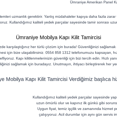
Ümraniye Amerikan Panel Kap
lemleri uzmanlık gerektirir. Yanlış müdahaleler kapıya daha fazla zarar 
iriyoruz. Kullandığımız kaliteli yedek parçalar sayesinde tamir sonrası u
Ümraniye Mobilya Kapı Kilit Tamircisi
inizde karşılaştığınız her türlü çözüm için burada! Güvenliğinizi sağlamak
ilmesi için bize ulaşabilirsiniz. 0554 858 1312 telefonumuzu kapsayan, hız
fliyoruz. Kapı kilitlenmelerinizin güvenliği için bizi tercih edin. Hızlı 
iğinizi sağlamak için buradayız. Unutmayın, ihtiyacı birleştirerek her ye
e Mobilya Kapı Kilit Tamircisi Verdiğimiz başlıca hi
Kullandığımız kaliteli yedek parçalar sayesinde yapı
uzun ömürlü olur ve kapınız ilk günkü gibi sorunsu
Uygun fiyat, temiz işçilik ve zamanında hizmet p
çalışıyoruz. Acil durumlar için aynı gün servis 