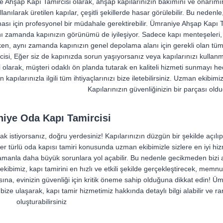
 Ahşap Kapı Tamircisi olarak, ahşap kapılarınızın bakımını ve onarım
anılarak üretilen kapılar, çeşitli şekillerde hasar görülebilir. Bu nede
ası için profesyonel bir müdahale gerektirebilir. Ümraniye Ahşap Kapı T
ı zamanda kapınızın görünümü de iyileşiyor. Sadece kapı menteşeleri, ki
n, aynı zamanda kapınızın genel depolama alanı için gerekli olan tüm 
cisi, Eğer siz de kapınızda sorun yaşıyorsanız veya kapılarınızı kullan
i olarak, müşteri odaklı ön planda tutarak en kaliteli hizmeti sunmayı 
n kapılarınızla ilgili tüm ihtiyaçlarınızı bize iletebilirsiniz. Uzman ekib
Kapılarınızın güvenliğinizin bir parçası ol
iye Oda Kapı Tamircisi
k istiyorsanız, doğru yerdesiniz! Kapılarınızın düzgün bir şekilde açıl
Her türlü oda kapısı tamiri konusunda uzman ekibimizle sizlere en iyi h
 zamanla daha büyük sorunlara yol açabilir. Bu nedenle gecikmeden bizi
ibimiz, kapı tamirini en hızlı ve etkili şekilde gerçekleştirecek, memnun
asına, evinizin güvenliği için kritik öneme sahip olduğuna dikkat edin! 
ze ulaşarak, kapı tamir hizmetimiz hakkında detaylı bilgi alabilir ve r
oluşturabilirsiniz