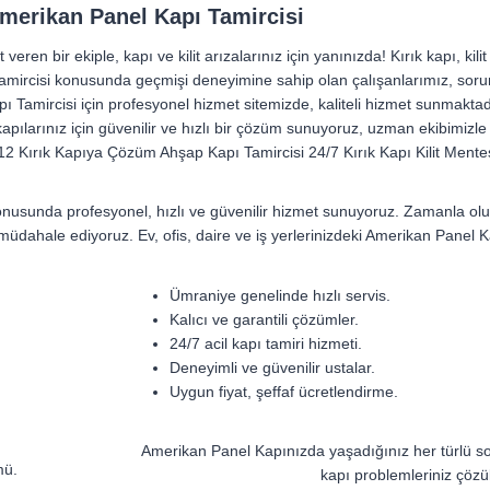
merikan Panel Kapı Tamircisi
en bir ekiple, kapı ve kilit arızalarınız için yanınızda! Kırık kapı, kili
amircisi konusunda geçmişi deneyimine sahip olan çalışanlarımız, sorun
Tamircisi için profesyonel hizmet sitemizde, kaliteli hizmet sunmaktadır.
 kapılarınız için güvenilir ve hızlı bir çözüm sunuyoruz, uzman ekibim
2 Kırık Kapıya Çözüm Ahşap Kapı Tamircisi 24/7 Kırık Kapı Kilit Menteşe
usunda profesyonel, hızlı ve güvenilir hizmet sunuyoruz. Zamanla oluşa
dahale ediyoruz. Ev, ofis, daire ve iş yerlerinizdeki Amerikan Panel Ka
Ümraniye genelinde hızlı servis.
Kalıcı ve garantili çözümler.
24/7 acil kapı tamiri hizmeti.
Deneyimli ve güvenilir ustalar.
Uygun fiyat, şeffaf ücretlendirme.
Amerikan Panel Kapınızda yaşadığınız her türlü soru
mü.
kapı problemleriniz çözü