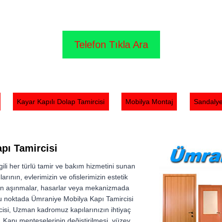
Ümraniye Mobilya Kapı Tamircisi
Telefon Tıkla Ara
 ☎ 554 858 1312 Ümraniye Mobilya Kapı Tamircisi, bölgedeki en güvenil
imizin devamlılığını sağlayan önemli unsurlardır. Zaman içinde aşınma, d
bir sorun olsun, ister evinizdeki kapılarla ilgili bir Tamircisi her türlü 
Kayar Kapılı Dolap Tamircisi
Mobilya Montaj
Sandalye
uz. Ayrıca kapıların bakımını yaparak, uzun ömürlü olmalarını sağlar. Hı
pı Tamircisi
gili her türlü tamir ve bakım hizmetini sunan
arının, evlerimizin ve ofislerimizin estetik
n aşınmalar, hasarlar veya mekanizmada
 Bu noktada Ümraniye Mobilya Kapı Tamircisi
isi, Uzman kadromuz kapılarınızın ihtiyaç
 Kapı menteşelerinin değiştirilmesi, yüzey