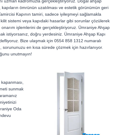
ını uzman kadromuzla gerçekleştiriyoruz. Doğal ahşap
nle, kapıların ömrünün uzatılması ve estetik görünümün geri
amircisi Kapının tamiri, sadece iyileşmeyi sağlamakla
lit sistemi veya kapıdaki hasarlar gibi sorunlar çözülerek
onarım işlemlerini de gerçekleştiriyoruz. Ümraniye Ahşap
mak istiyorsanız, doğru yerdesiniz. Ümraniye Ahşap Kapı
hedefliyoruz. Bize ulaşmak için 0554 858 1312 numaralı
imiz, sorununuzu en kısa sürede çözmek için hazırlanıyor.
duğunu unutmayın!
ıp kapanması,
izmeti sunmak
 aramanız
iyetinizi
Ümraniye Oda
andevu