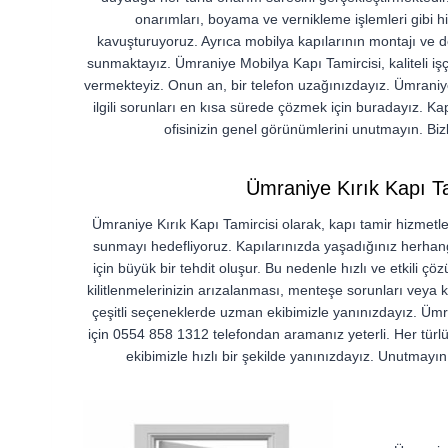
onarımları, boyama ve vernikleme işlemleri gibi hiz
kavuşturuyoruz. Ayrıca mobilya kapılarının montajı ve
sunmaktayız. Ümraniye Mobilya Kapı Tamircisi, kaliteli işçil
vermekteyiz. Onun an, bir telefon uzağınızdayız. Ümraniye
ilgili sorunları en kısa sürede çözmek için buradayız. K
ofisinizin genel görünümlerini unutmayın. Bi
Ümraniye Kırık Kapı Ta
Ümraniye Kırık Kapı Tamircisi olarak, kapı tamir hizmetleri
sunmayı hedefliyoruz. Kapılarınızda yaşadığınız herhangi
için büyük bir tehdit oluşur. Bu nedenle hızlı ve etkili ç
kilitlenmelerinizin arızalanması, menteşe sorunları veya kap
çeşitli seçeneklerde uzman ekibimizle yanınızdayız. Ümr
için 0554 858 1312 telefondan aramanız yeterli. Her türlü
ekibimizle hızlı bir şekilde yanınızdayız. Unutmayın,