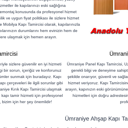
metler ile kapılarınızı eski sağlığına
 demontaj konusunda da profesyonel hizmet
ik ve uygun fiyat politikası ile sizlere hizmet
 Mobilya Kapı Tamircisi olarak, kapılarınızla
apılarınızın durumlarını hem evinizin hem de
zlere ulaşmak için hemen arayın.
mircisi
Ümrani
yle sizlere güvenilir en iyi hizmeti
Ümraniye Panel Kapı Tamircisi, U
 bir sorun, içeriğiz ve konforunuz
gerekli bilgi ve deneyime sahipt
özümler sunmak için buradayız. Kapı
şekilde onarıyor, güvenli ve sağlam
ı çerçeveleri ile ilgili sorunlar gibi
hizmet veriyoruz. Kapı Tamircisind
aniye Kırık Kapı Tamircisi ulaşmak
arayın, kapınızın eski görünümüne
 kapı tamir hizmeti için profesyonel
hizmetleri için doğru adrestes
 bizim için her şey önemlidir!
prof
Ümraniye Ahşap Kapı Tam