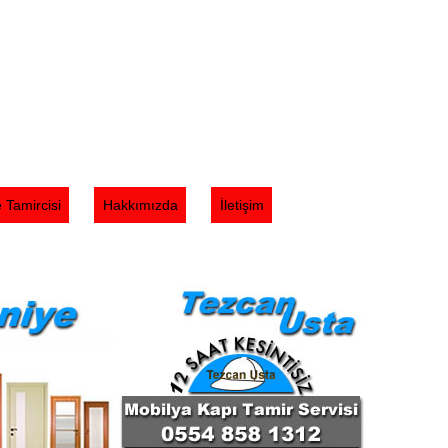
ir ve profesyonel mobilya kapı tamir hizmetleri
arbe veya diğer kalıntılar hasar görebilirler uzman
ihtiyacınıza çözüm bulmak için buradayız. Kaliteli ürünler ve
 Tamircisi
Hakkımızda
İletişim
zlı ve etkili hizmet anlayışımızla Her türlü mobilya kapı