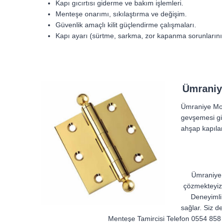
Kapı gıcırtısı giderme ve bakım işlemleri.
Menteşe onarımı, sıkılaştırma ve değişim.
Güvenlik amaçlı kilit güçlendirme çalışmaları.
Kapı ayarı (sürtme, sarkma, zor kapanma sorunlarını
Ümraniye
Ümraniye Mob
gevşemesi gib
ahşap kapılar
Ümraniye 
çözmekteyiz.
Deneyimli 
sağlar. Siz 
Menteşe Tamircisi Telefon 0554 858 1