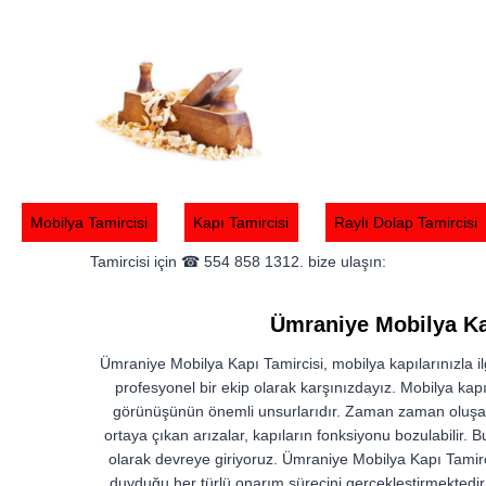
Skip
to
content
Ümraniye Mobilya Kapı Tamircisi – Mobilya Kapı Tamircisi
sunmaktadır. Mobilya kapılarının, evlerimizin ve iş yerler
ekibimizle hizmetinizdeyiz. Ofisinizdeki mobilya kapılarında 
Mobilya Tamircisi
Kapı Tamircisi
Raylı Dolap Tamircisi
profesyonel tekniklerle kapılarınızı eski haline döndürüyor
Tamircisi için ☎ 554 858 1312. bize ulaşın:
Ümraniye Mobilya Ka
Ümraniye Mobilya Kapı Tamircisi, mobilya kapılarınızla il
profesyonel bir ekip olarak karşınızdayız. Mobilya kapıl
görünüşünün önemli unsurlarıdır. Zaman zaman oluşa
ortaya çıkan arızalar, kapıların fonksiyonu bozulabilir.
olarak devreye giriyoruz. Ümraniye Mobilya Kapı Tamirc
duyduğu her türlü onarım sürecini gerçekleştirmektedir.