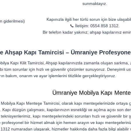
sunmaktayız.
Kapınızla ilgili her türlü sorun için bize ulaşabil
n giderilmesi)
📞 İletişim: 0554 858 1312.
Bir telefon kadar yakınız; ahşap kapılarınız emin
 Ahşap Kapı Tamircisi – Ümraniye Profesyonel 
ilya Kapı Kilit Tamircisi, Ahşap kapılarınızda zamanla oluşan sarkma,
i tüm sorunlar için hızlı ve güvenilir çözümler sunuyoruz. Deneyimli usta
ın bakım, onarım ve ayar işlemlerini titizlikle gerçekleştiriyoruz.
Ümraniye Mobilya Kapı Menteş
Mobilya Kapı Menteşe Tamircisi, olarak kapı menteşelerinizde ortaya çık
 Kapı düzgün çalışması, kapılarınızın esnekliği ve açılma açısı son d
teknisyenlerimiz, kapı menteşelerindeki sorunları hızlı ve güvenilir bir
de profesyonel bir hizmet almak için hemen arayın ve kapı menteşelerin
312 numaradan ulaşarak, hizmetler hakkında daha fazla bilgi alabilir v